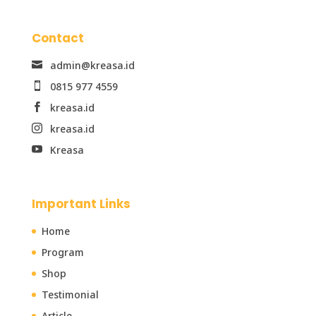
Contact
admin@kreasa.id

0815 977 4559

kreasa.id

kreasa.id

Kreasa

Important Links
Home
Program
Shop
Testimonial
Article