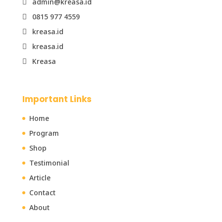
admin@kreasa.id

0815 977 4559

kreasa.id

kreasa.id

Kreasa

Important Links
Home
Program
Shop
Testimonial
Article
Contact
About