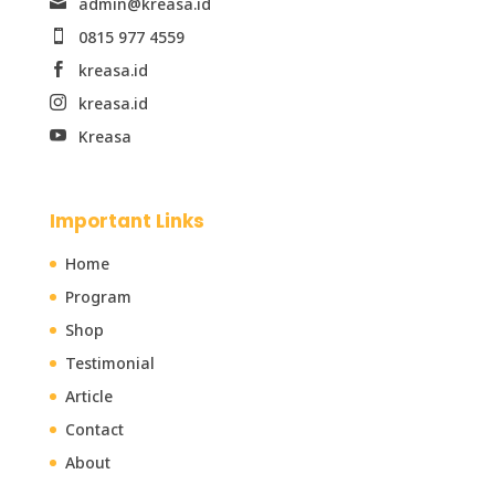
admin@kreasa.id

0815 977 4559

kreasa.id

kreasa.id

Kreasa

Important Links
Home
Program
Shop
Testimonial
Article
Contact
About