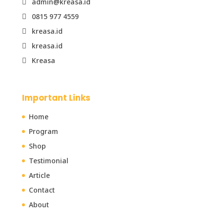
admin@kreasa.id

0815 977 4559

kreasa.id

kreasa.id

Kreasa

Important Links
Home
Program
Shop
Testimonial
Article
Contact
About