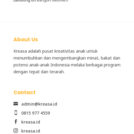
About Us
Kreasa adalah
pusat kreativitas anak
untuk
menumbuhkan dan mengembangkan minat, bakat dan
potensi anak-anak Indonesia melalui berbagai program
dengan tepat dan terarah.
Contact
admin@kreasa.id

0815 977 4559

kreasa.id

kreasa.id
