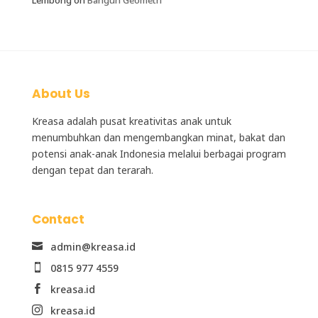
About Us
Kreasa adalah
pusat kreativitas anak
untuk
menumbuhkan dan mengembangkan minat, bakat dan
potensi anak-anak Indonesia melalui berbagai program
dengan tepat dan terarah.
Contact
admin@kreasa.id

0815 977 4559

kreasa.id

kreasa.id
