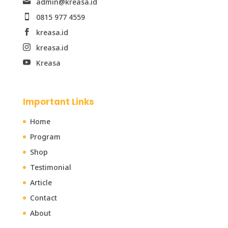
admin@kreasa.id

0815 977 4559

kreasa.id

kreasa.id

Kreasa

Important Links
Home
Program
Shop
Testimonial
Article
Contact
About