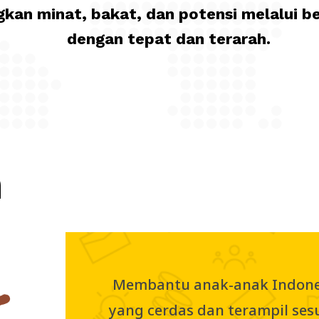
an minat, bakat, dan potensi melalui b
dengan tepat dan terarah.
n
Membantu anak-anak Indones
yang cerdas dan terampil ses