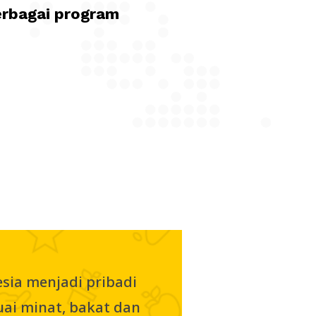
erbagai program
ia menjadi pribadi
uai minat, bakat dan