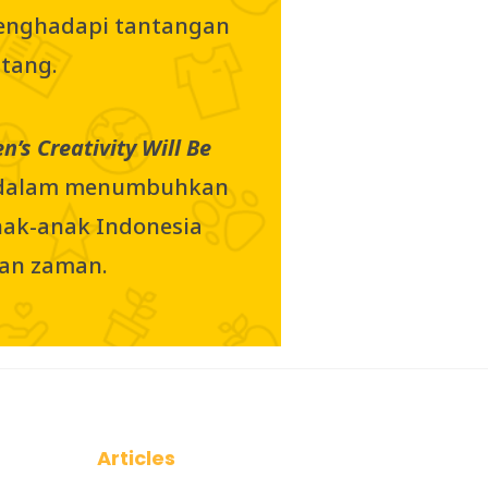
menghadapi tantangan
tang.
n’s Creativity Will Be
t dalam menumbuhkan
anak-anak Indonesia
an zaman.
Articles