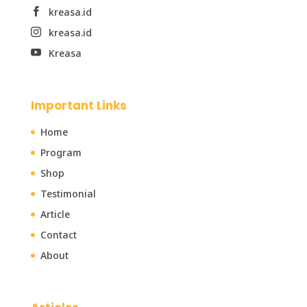
kreasa.id

kreasa.id

Kreasa

Important Links
Home
Program
Shop
Testimonial
Article
Contact
About