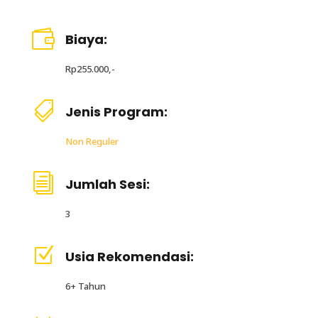

Biaya:
Rp255.000,-

Jenis Program:
Non Reguler
i
Jumlah Sesi:
3
Z
Usia Rekomendasi:
6+ Tahun