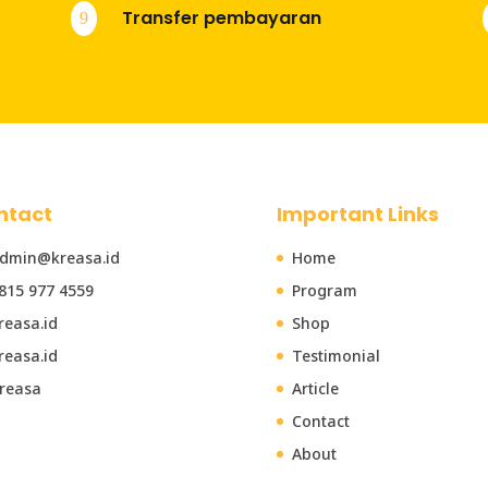
Transfer pembayaran
9
ntact
Important Links
dmin@kreasa.id
Home
815 977 4559
Program
reasa.id
Shop
reasa.id
Testimonial
reasa
Article
Contact
About