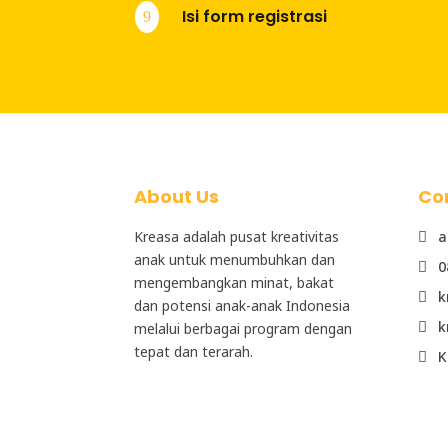
Isi form registrasi
9
About Us
Co
Kreasa adalah
pusat kreativitas
a

anak
untuk menumbuhkan dan
0

mengembangkan minat, bakat
k

dan potensi anak-anak Indonesia
k
melalui berbagai program dengan

tepat dan terarah.
K
