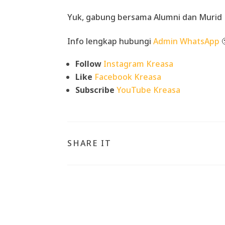
Yuk, gabung bersama Alumni dan Murid Kr
Info lengkap hubungi
Admin WhatsApp

Follow
Instagram Kreasa
Like
Facebook Kreasa
Subscribe
YouTube Kreasa
SHARE IT