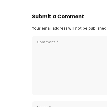
Submit a Comment
Your email address will not be published