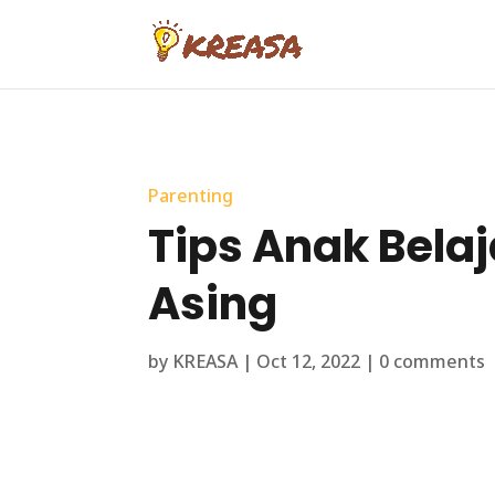
Parenting
Tips Anak Bela
Asing
by
KREASA
|
Oct 12, 2022
|
0 comments