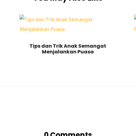
Tips dan Trik Anak Semangat
Menjalankan Puasa
0 Comments