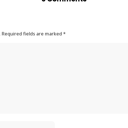
.
Required fields are marked
*