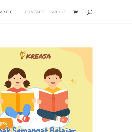
ARTICLE
CONTACT
ABOUT