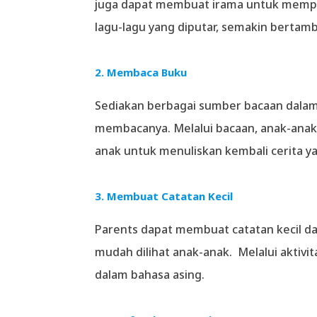
juga dapat membuat irama untuk memp
lagu-lagu yang diputar, semakin berta
2. Membaca Buku
Sediakan berbagai sumber bacaan dala
membacanya. Melalui bacaan, anak-anak 
anak untuk menuliskan kembali cerita 
3. Membuat Catatan Kecil
Parents dapat membuat catatan kecil da
mudah dilihat anak-anak. Melalui aktiv
dalam bahasa asing.