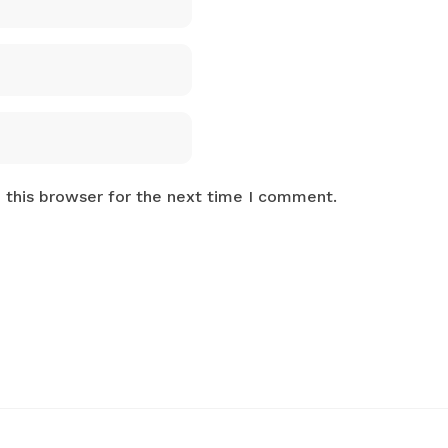
 this browser for the next time I comment.